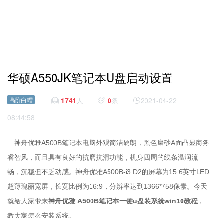
华硕A550JK笔记本U盘启动设置
高阶白帽
1741
人
0
条
2021-04-22
08:44:58
神舟优雅A500B笔记本电脑外观简洁硬朗，黑色磨砂A面凸显商务
睿智风，而且具有良好的抗磨抗滑功能，机身四周的线条温润流
畅，沉稳但不乏动感。神舟优雅A500B-i3 D2的屏幕为15.6英寸LED
超薄瑰丽宽屏，长宽比例为16:9，分辨率达到1366*758像素。今天
就给大家带来
神舟优雅 A500B笔记本一键u盘装系统win10教程
，
教大家怎么安装系统。