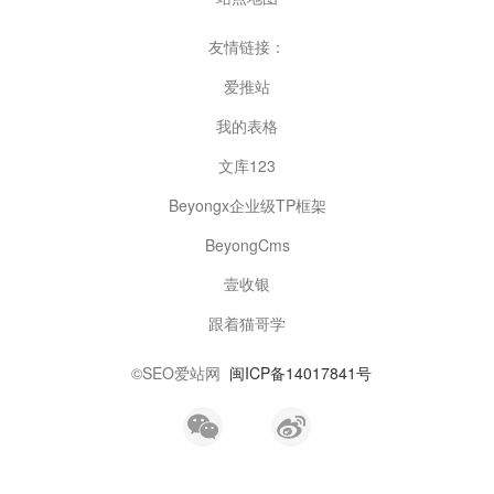
友情链接：
爱推站
我的表格
文库123
Beyongx企业级TP框架
BeyongCms
壹收银
跟着猫哥学
©
SEO爱站网
闽ICP备14017841号