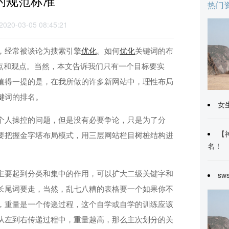
的规范标准
热门
2020-03-05 08:45:21
，经常被谈论为搜索引擎
优化
。如何
优化
关键词的布
点和观点。当然，本文告诉我们只有一个目标要实
值得一提的是，在我所做的许多新网站中，理性布局
键词的排名。
女
个人操控的问题，但是没有必要争论，只是为了分
【
要把握金字塔布局模式，用三层网站栏目树桩结构进
名！
主要起到分类和集中的作用，可以扩大二级关键字和
sw
长尾词要走，当然，乱七八糟的表格要一个如果你不
，重量是一个传递过程，这个自学或自学的训练应该
从左到右传递过程中，重量越高，那么主次划分的关